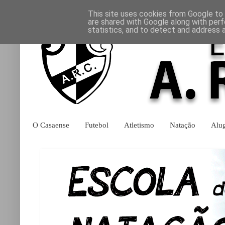
This site uses cookies from Google to d
are shared with Google along with perf
statistics, and to detect and address 
O Casaense
Futebol
Atletismo
Natação
Alu