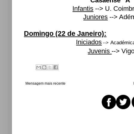
Casaense "A"
Infantis
--> U. Coimb
Juniores
--> Adé
Domingo (22 de Janeiro):
Iniciados
Académic
-->
Juvenis
-->
Vig
Mensagem mais recente