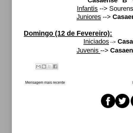
Casaense "B"
Infantis
--> Souren
Juniores
-->
Casae
Domingo (12 de Fevereiro):
Iniciados
Casa
-->
Juvenis
-->
Casaen
Mensagem mais recente