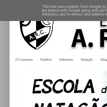
This site uses cookies from Google to d
are shared with Google along with perf
statistics, and to detect and address 
O Casaense
Futebol
Atletismo
Natação
Alu