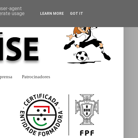
 user-agent
nerate usage
LEARN MORE
GOT IT
prensa
Patrocinadores