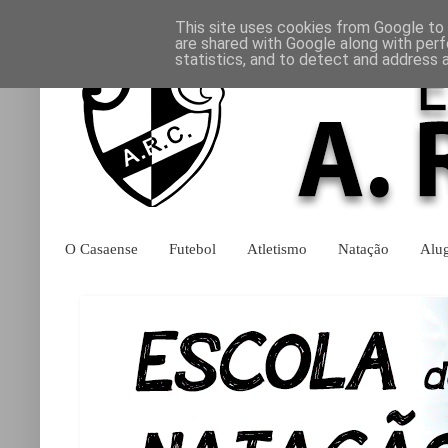
This site uses cookies from Google to d
are shared with Google along with perf
statistics, and to detect and address 
O Casaense
Futebol
Atletismo
Natação
Alu