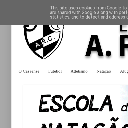
This site uses cookies from Google to d
are shared with Google along with perf
statistics, and to detect and address 
O Casaense
Futebol
Atletismo
Natação
Alu