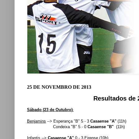
25 DE NOVEMBRO DE 2013
Resultados de 
Sá
bado (23 de Outubro)
:
Benjamins
--> Esperança "B" 5 - 3
Casaense "A"
(11h)
Condeixa "B" 5 - 0
Casaense "B"
(11h)
Infantis
-->
Casaense "A"
0 - 3 Eirense (10h)