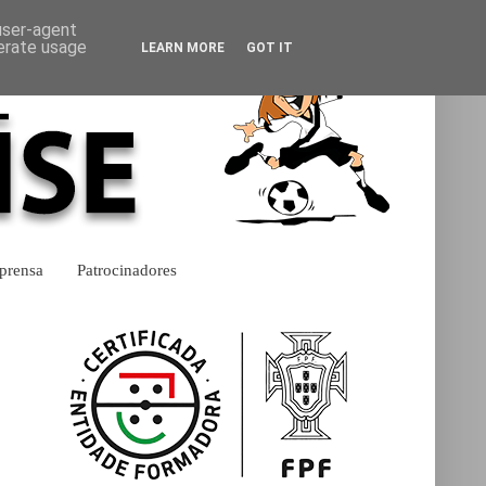
 user-agent
nerate usage
LEARN MORE
GOT IT
prensa
Patrocinadores