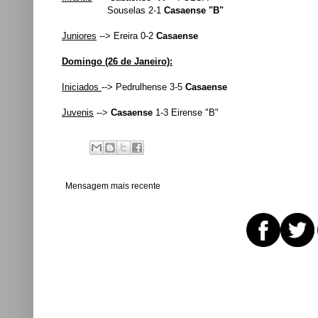
Souselas 2-1
Casaense "B"
Juniores
--> Ereira 0-2
Casaense
Domingo (26 de Janeiro):
Iniciados
--> Pedrulhense 3-5
Casaense
Juvenis
-->
Casaense
1-3 Eirense "B"
Mensagem mais recente