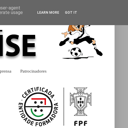
 user-agent
nerate usage
LEARN MORE
GOT IT
prensa
Patrocinadores