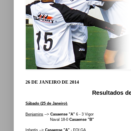
26 DE JANEIRO DE 2014
Resultados de
Sá
bado (25 de Janeiro)
:
Benjamins
-->
Casaense "A"
6 - 3 Vigor
Naval 18-0
Casaense "B"
Infantis
-->
Casaense "A"
- FOLGA