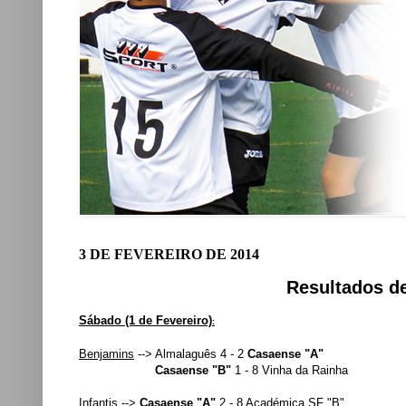
3 DE FEVEREIRO DE 2014
Resultados de
Sá
bado (1 de Fevereiro)
:
Benjamins
--> Almalaguês 4 - 2
Casaense "A"
Casaense "B"
1 - 8 Vinha da Rainha
Infantis
-->
Casaense "A"
2 - 8 Académica SF "B"