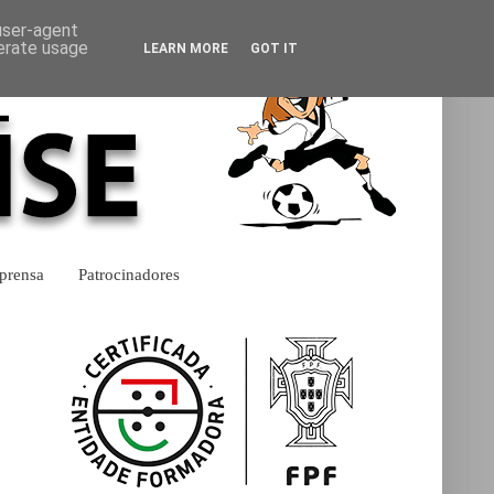
 user-agent
nerate usage
LEARN MORE
GOT IT
prensa
Patrocinadores