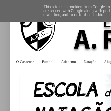
This site uses cookies from Google to d
are shared with Google along with perf
statistics, and to detect and address 
O Casaense
Futebol
Atletismo
Natação
Alu