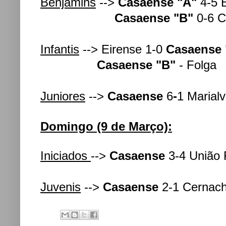
Benjamins
-->
Casaense "A"
4-5 
Casaense "B"
0-6 C
Infantis
--> Eirense 1-0
Casaense 
Casaense "B"
- Folga
Juniores
-->
Casaense
6
-
1
Marial
Domingo (9 de Março):
Iniciados
-->
Casaense
3-4 União
Juvenis
-->
Casaense
2-1 Cernac