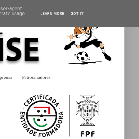
 user-agent
nerate usage
LEARN MORE
GOT IT
prensa
Patrocinadores