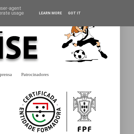
 user-agent
nerate usage
LEARN MORE
GOT IT
prensa
Patrocinadores