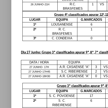
R.C.
1
VS
26 JUNHO-21H
BRASFEMES
Grupo 4º classificados apurar 12º,11
LUGAR
EQUIPA
G.MARCADOS
1º
LOUSANENSE
6
2º
R. C.
1
BRASFEMES
3º
C. CONDEIXA
0
Dia 27 Junho: Grupo 3º classificados apurar 9º,8º,7º classi
DATA / HORA
EQUIPA
A.R. CASAENSE “A”
3
VS
27 JUNHO- 17H
S.C. RIBEIRENSE
2
VS
27 JUNHO-17H45
A.R. CASAENSE “A”
0
VS
27 JUNHO-18H30
Grupo 3º classificados apurar 9º,8º
LUGAR
EQUIPA
G.MARCADOS
1º
S. C. POVOENSE
17
2º
S. C.
6
RIBEIRENSE