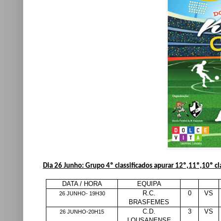
Dia 26 Junho: Grupo 4º classificados apurar 12º,11º,10º cl
DATA / HORA
EQUIPA
R.C.
0
VS
26 JUNHO- 19H30
BRASFEMES
C.D.
3
VS
26 JUNHO-20H15
LOUSANENSE