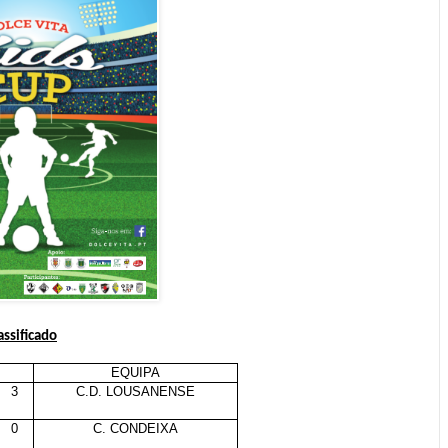
assificado
EQUIPA
3
C.D. LOUSANENSE
0
C. CONDEIXA