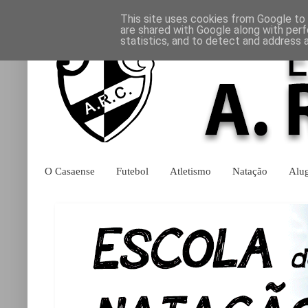
This site uses cookies from Google to d
are shared with Google along with perf
statistics, and to detect and address 
O Casaense
Futebol
Atletismo
Natação
Alu