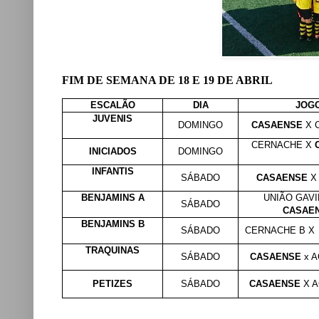
FIM DE SEMANA DE 18 E 19 DE ABRIL
ESCALÃO
DIA
JOG
JUVENIS
DOMINGO
CASAENSE
X 
CERNACHE X
C
INICIADOS
DOMINGO
INFANTIS
SÁBADO
CASAENSE
X
BENJAMINS A
UNIÃO GAV
SÁBADO
CASAE
BENJAMINS B
SÁBADO
CERNACHE B X
TRAQUINAS
SÁBADO
CASAENSE
x 
PETIZES
SÁBADO
CASAENSE
X 