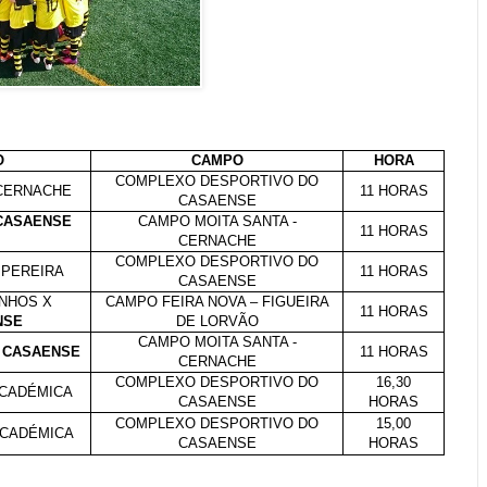
O
CAMPO
HORA
COMPLEXO DESPORTIVO DO
CERNACHE
11 HORAS
CASAENSE
ASAENSE
CAMPO MOITA SANTA -
11 HORAS
CERNACHE
COMPLEXO DESPORTIVO DO
 PEREIRA
11 HORAS
CASAENSE
INHOS
X
CAMPO FEIRA NOVA – FIGUEIRA
11 HORAS
NSE
DE LORVÃO
CAMPO MOITA SANTA -
CASAENSE
11 HORAS
CERNACHE
COMPLEXO DESPORTIVO DO
16,30
ACADÉMICA
CASAENSE
HORAS
COMPLEXO DESPORTIVO DO
15,00
ACADÉMICA
CASAENSE
HORAS