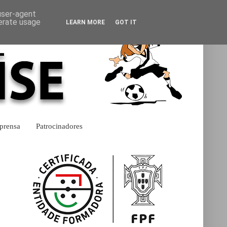
 user-agent
nerate usage
LEARN MORE
GOT IT
prensa
Patrocinadores