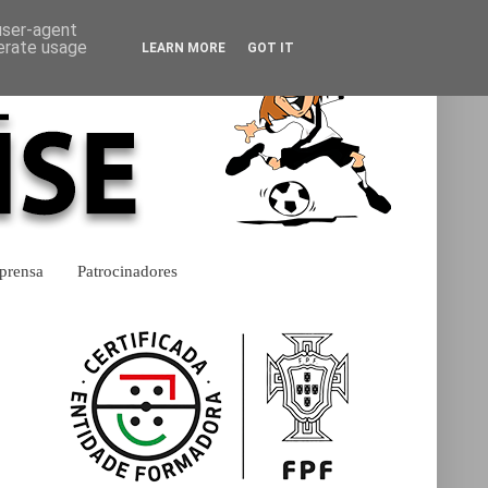
 user-agent
nerate usage
LEARN MORE
GOT IT
prensa
Patrocinadores