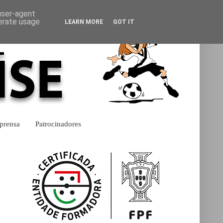
 user-agent
nerate usage
LEARN MORE
GOT IT
prensa
Patrocinadores