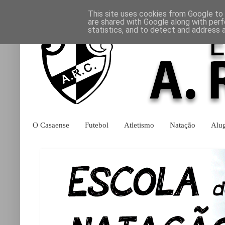
This site uses cookies from Google to d
are shared with Google along with perf
statistics, and to detect and address 
O Casaense
Futebol
Atletismo
Natação
Alu