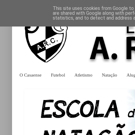
This site uses cookies from Google to d
are shared with Google along with perf
statistics, and to detect and address 
O Casaense
Futebol
Atletismo
Natação
Alu