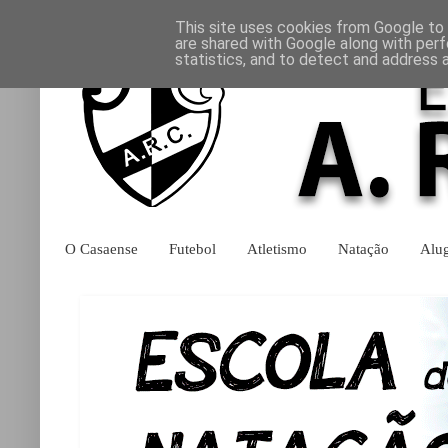
This site uses cookies from Google to d
are shared with Google along with perf
statistics, and to detect and address 
O Casaense
Futebol
Atletismo
Natação
Alu