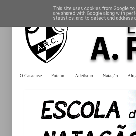
This site uses cookies from Google to d
are shared with Google along with perf
statistics, and to detect and address 
O Casaense
Futebol
Atletismo
Natação
Alu