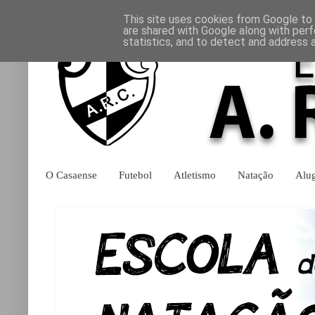
This site uses cookies from Google to d
are shared with Google along with perf
statistics, and to detect and address 
O Casaense
Futebol
Atletismo
Natação
Alu